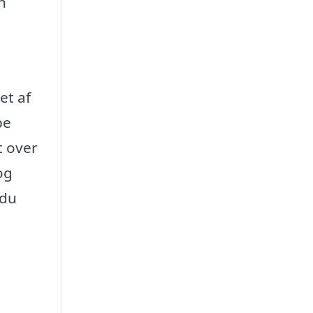
n
et af
be
t over
og
 du