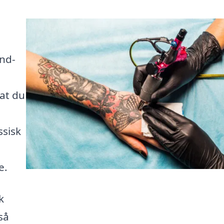
ind-
at du
ssisk
e.
k
så