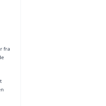
r fra
de
t
en