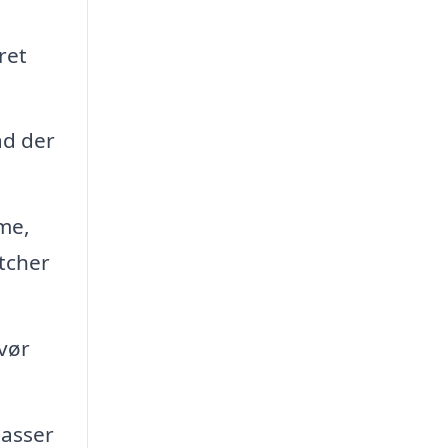
ret
ad der
sme,
atcher
vør
passer