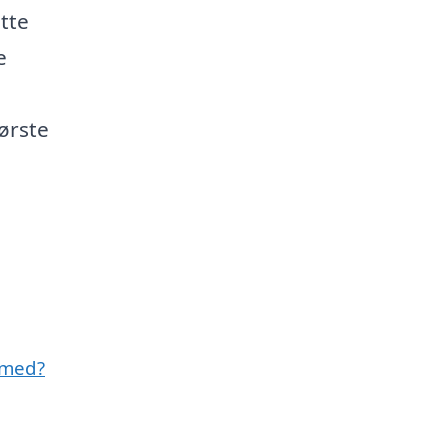
tte
e
ørste
 med?
g