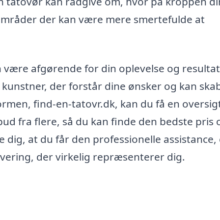
n tatovør kan rådgive om, hvor på kroppen di
e områder der kan være mere smertefulde at
n være afgørende for din oplevelse og resultat
n kunstner, der forstår dine ønsker og kan ska
ormen, find-en-tatovr.dk, kan du få en oversig
d fra flere, så du kan finde den bedste pris 
e dig, at du får den professionelle assistance,
vering, der virkelig repræsenterer dig.