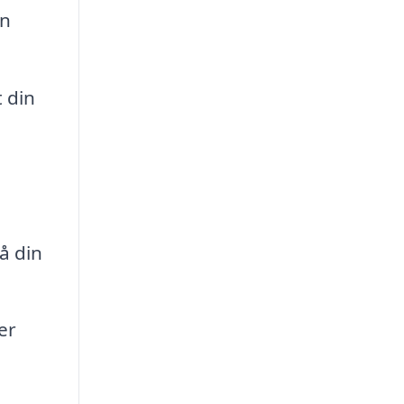
en
 din
å din
er