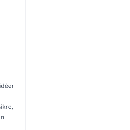
idéer
ikre,
en