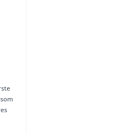
rste
, som
res