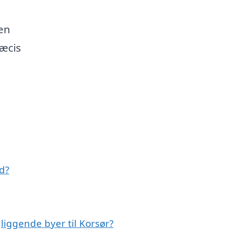
en
ræcis
d?
liggende byer til Korsør?