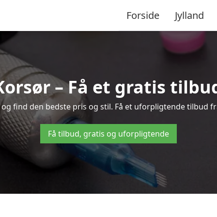
Forside
Jylland
Korsør – Få et gratis tilb
g find den bedste pris og stil. Få et uforpligtende tilbud f
Få tilbud, gratis og uforpligtende