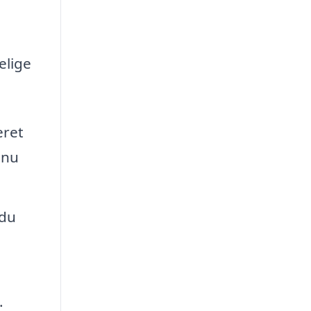
elige
eret
dnu
 du
.