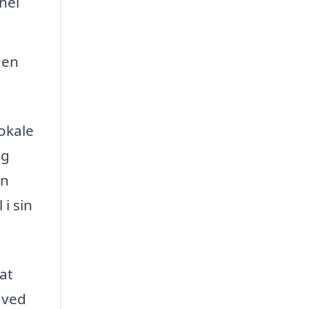
nel
 en
lokale
og
en
i sin
at
 ved