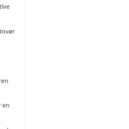
tive
atovør
ren
r en