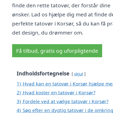
finde den rette tatovør, der forstår dine
ønsker. Lad os hjælpe dig med at finde d
perfekte tatovør i Korsør, så du kan få p
det design, du drømmer om.
Få tilbud, gratis og uforpligtende
Indholdsfortegnelse
skjul
1)
Hvad kan en tatovør i Korsør hjælpe me
2)
Hvad koster en tatovør i Korsør?
3)
Fordele ved at vælge tatovør i Korsør?
4)
Søg efter en dygtig tatovør i de omkring