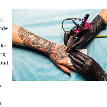
d.
inde
kke
re,
bud,
e
t