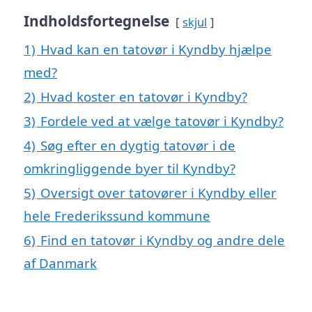
Indholdsfortegnelse
skjul
1)
Hvad kan en tatovør i Kyndby hjælpe
med?
2)
Hvad koster en tatovør i Kyndby?
3)
Fordele ved at vælge tatovør i Kyndby?
4)
Søg efter en dygtig tatovør i de
omkringliggende byer til Kyndby?
5)
Oversigt over tatovører i Kyndby eller
hele Frederikssund kommune
6)
Find en tatovør i Kyndby og andre dele
af Danmark