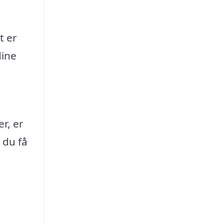
t er
dine
r, er
 du få