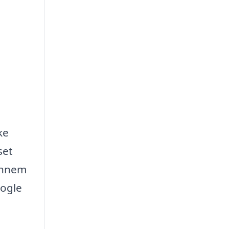
ke
set
gennem
nogle