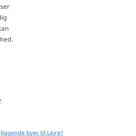
sser
dig
kan
thed.
?
liggende byer til Lejre?