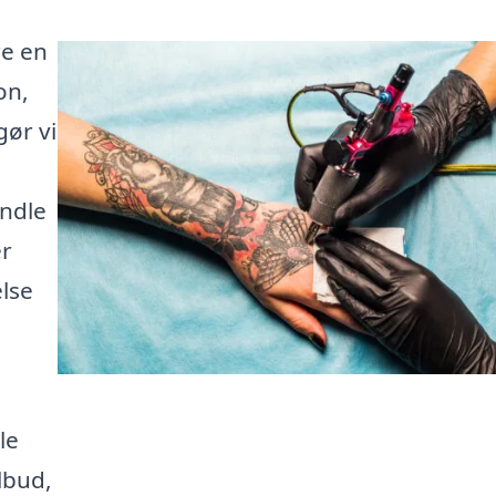
re en
on,
ør vi
andle
er
else
le
lbud,