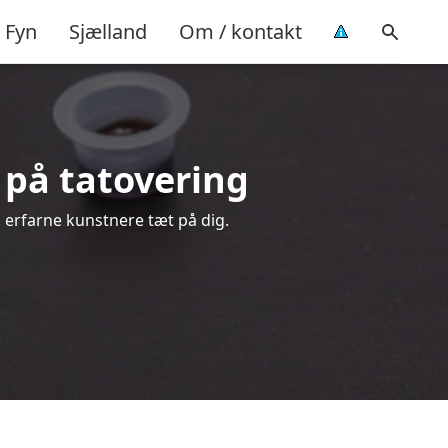
Fyn
Sjælland
Om / kontakt
d på tatovering
a erfarne kunstnere tæt på dig.