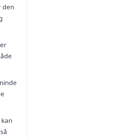
r den
g
ver
både
 minde
pe
 kan
gså