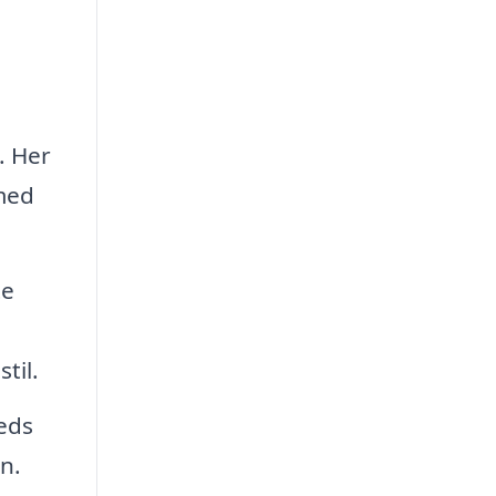
. Her
 med
te
til.
eds
n.