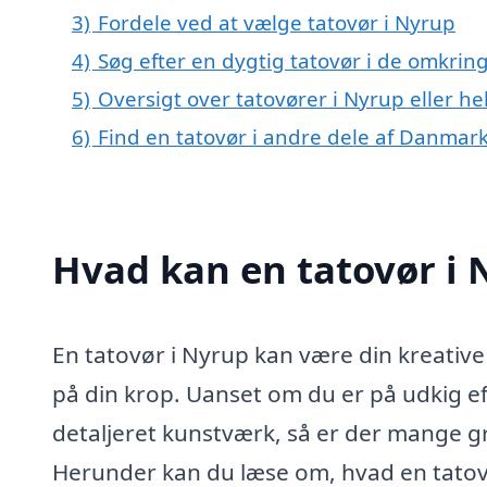
3)
Fordele ved at vælge tatovør i Nyrup
4)
Søg efter en dygtig tatovør i de omkrin
5)
Oversigt over tatovører i Nyrup eller
6)
Find en tatovør i andre dele af Danmar
Hvad kan en tatovør i
En tatovør i Nyrup kan være din kreative
på din krop. Uanset om du er på udkig efte
detaljeret kunstværk, så er der mange gr
Herunder kan du læse om, hvad en tatovø