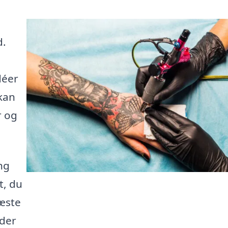
d.
déer
kan
r og
ng
t, du
næste
 der