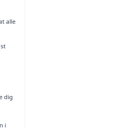
t alle
st
e dig
n i