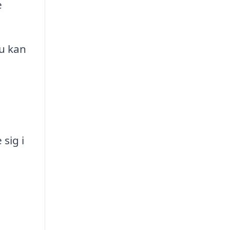
e
du kan
sig i