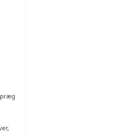
t præg
ver,