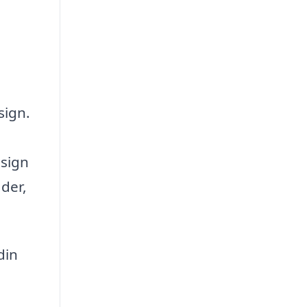
sign.
esign
åder,
din