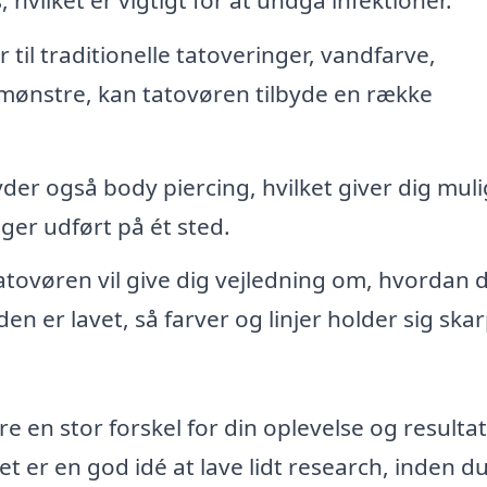
til traditionelle tatoveringer, vandfarve,
e mønstre, kan tatovøren tilbyde en række
der også body piercing, hvilket giver dig mul
nger udført på ét sted.
tovøren vil give dig vejledning om, hvordan 
den er lavet, så farver og linjer holder sig ska
e en stor forskel for din oplevelse og resultat
 er en god idé at lave lidt research, inden d