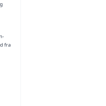
og
n-
d fra