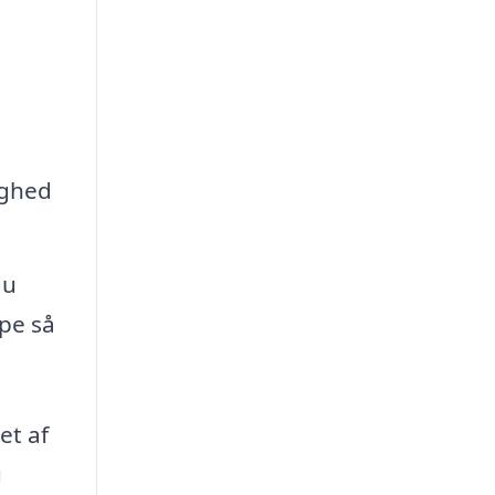
ighed
du
rpe så
et af
u