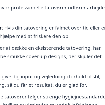
hvor professionelle tatovører udfører arbejde
r:
Hvis din tatovering er falmet over tid eller e
 hjælpe med at friskere den op.
er at dække en eksisterende tatovering, har
be smukke cover-up designs, der skjuler det
ive dig input og vejledning i forhold til stil,
g, så du får et resultat, du er glad for.
le tatovører følger strenge hygiejnestandarde
 hvilket er vigtigt for at undgå infektioner.