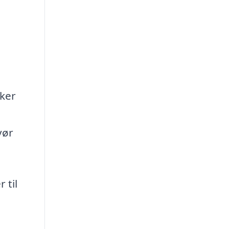
sker
vør
 til