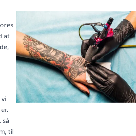
Vores
d at
åde,
 vi
er.
, så
, til