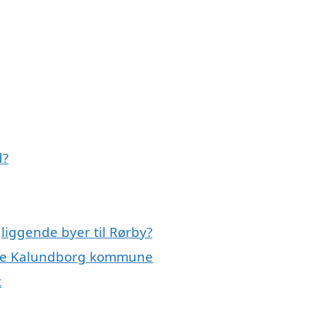
d?
gliggende byer til Rørby?
 hele Kalundborg kommune
k