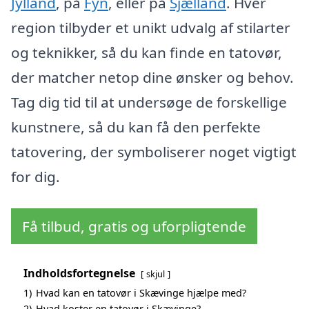
Jylland
, på
Fyn
, eller på
Sjælland
. Hver
region tilbyder et unikt udvalg af stilarter
og teknikker, så du kan finde en tatovør,
der matcher netop dine ønsker og behov.
Tag dig tid til at undersøge de forskellige
kunstnere, så du kan få den perfekte
tatovering, der symboliserer noget vigtigt
for dig.
Få tilbud, gratis og uforpligtende
Indholdsfortegnelse
skjul
1)
Hvad kan en tatovør i Skævinge hjælpe med?
2)
Hvad koster en tatovør i Skævinge?