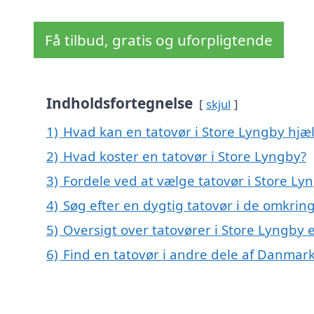
Få tilbud, gratis og uforpligtende
Indholdsfortegnelse
skjul
1)
Hvad kan en tatovør i Store Lyngby hj
2)
Hvad koster en tatovør i Store Lyngby?
3)
Fordele ved at vælge tatovør i Store Ly
4)
Søg efter en dygtig tatovør i de omkrin
5)
Oversigt over tatovører i Store Lyngby 
6)
Find en tatovør i andre dele af Danmar