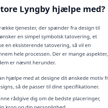
 Store Lyngby hjælpe med?
række tjenester, der spænder fra design til
 ønsker en simpel symbolsk tatovering, et
e en eksisterende tatovering, så vil en
ennem hele processen. Der er mange aspekter
 dem er nævnt herunder.
n hjælpe med at designe dit ønskede motiv f
igns, så de passer til dine specifikationer.
unne rådgive dig om de bedste placeringer,
 din krop og din personlighed.