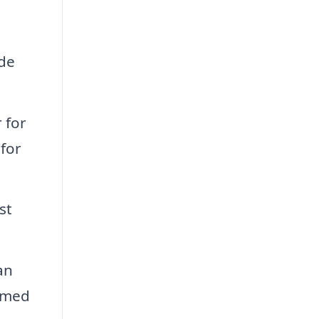
nde
 for
 for
st
an
 med