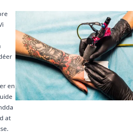
ore
Vi
n
idéer
 er en
guide
endda
d at
jse.