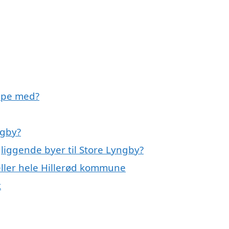
ælpe med?
ngby?
gliggende byer til Store Lyngby?
eller hele Hillerød kommune
k