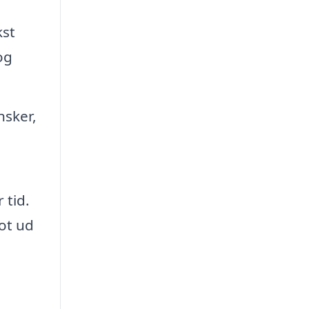
kst
og
nsker,
 tid.
ot ud