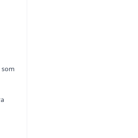
, som
ra