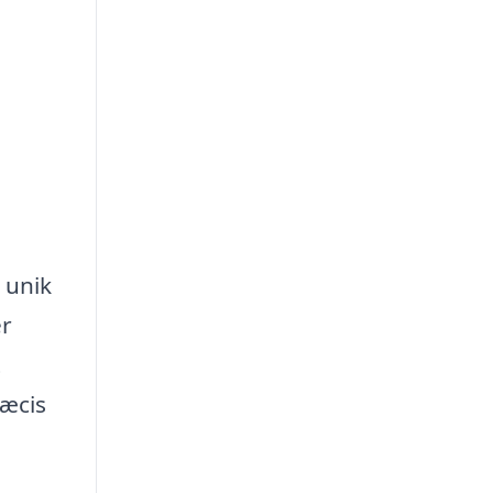
 unik
er
t
ræcis