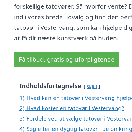
forskellige tatovører. Så hvorfor vente? 
ind i vores brede udvalg og find den per
tatovør i Vestervang, som kan hjælpe di
at få dit næste kunstværk på huden.
Få tilbud, gratis og uforpligtende
Indholdsfortegnelse
skjul
1)
Hvad kan en tatovør i Vestervang hjæl
2)
Hvad koster en tatovør i Vestervang?
3)
Fordele ved at vælge tatovør i Vesterva
4)
Søg efter en dygtig tatovør i de omkrin