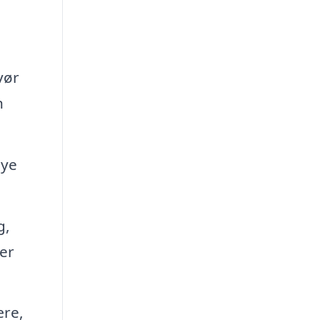
vør
n
nye
g,
er
ære,