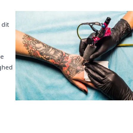
dit
re
ighed
a