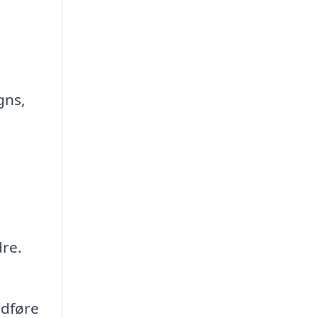
gns,
dre.
udføre