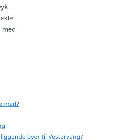
Dyk
fekte
g med
pe med?
ng
gliggende byer til Vestervang?