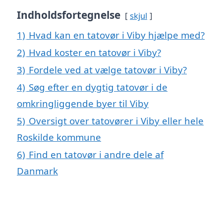
Indholdsfortegnelse
skjul
1)
Hvad kan en tatovør i Viby hjælpe med?
2)
Hvad koster en tatovør i Viby?
3)
Fordele ved at vælge tatovør i Viby?
4)
Søg efter en dygtig tatovør i de
omkringliggende byer til Viby
5)
Oversigt over tatovører i Viby eller hele
Roskilde kommune
6)
Find en tatovør i andre dele af
Danmark