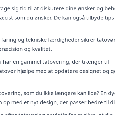
tage sig tid til at diskutere dine ønsker og beh
ræcist som du ønsker. De kan også tilbyde tips t
aring og tekniske færdigheder sikrer tatovør
præcision og kvalitet.
 har en gammel tatovering, der trænger til
 tatovør hjælpe med at opdatere designet og g
tovering, som du ikke længere kan lide? En dy
p med et nyt design, der passer bedre til din
efter tatovering er vigtig for at sikre, at din