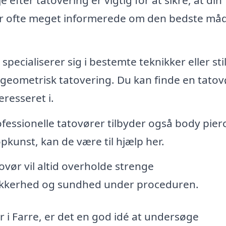
 er ofte meget informerede om den bedste måd
pecialiserer sig i bestemte teknikker eller sti
er geometrisk tatovering. Du kan finde en tatovø
eresseret i.
essionelle tatovører tilbyder også body pierc
pkunst, kan de være til hjælp her.
ovør vil altid overholde strenge
 sikkerhed og sundhed under proceduren.
ør i Farre, er det en god idé at undersøge