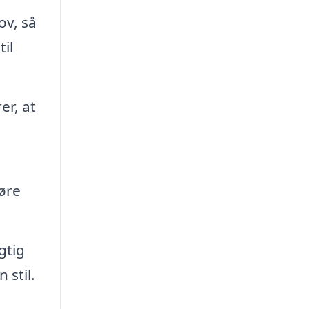
ov, så
il
er, at
øre
gtig
 stil.