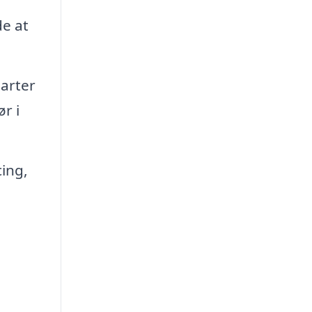
e at
larter
r i
ing,