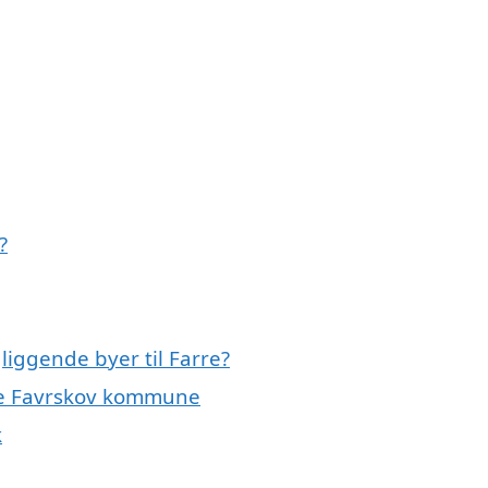
?
liggende byer til Farre?
hele Favrskov kommune
k