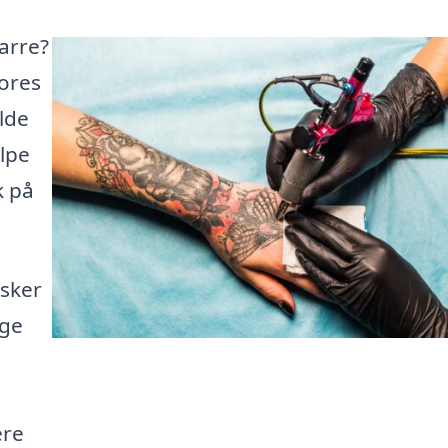
Farre?
vores
lde
lpe
k på
nsker
ige
ere