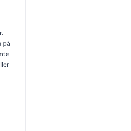
r.
n på
ente
ller