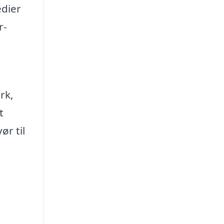
edier
r-
rk,
t
ør til