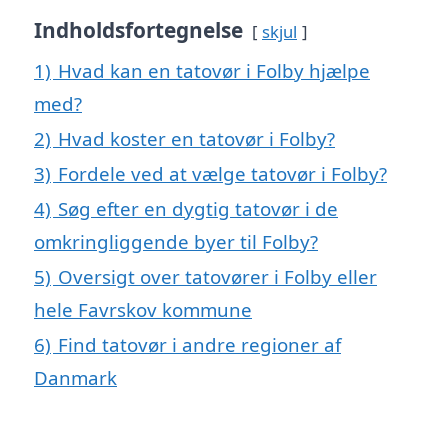
Indholdsfortegnelse
skjul
1)
Hvad kan en tatovør i Folby hjælpe
med?
2)
Hvad koster en tatovør i Folby?
3)
Fordele ved at vælge tatovør i Folby?
4)
Søg efter en dygtig tatovør i de
omkringliggende byer til Folby?
5)
Oversigt over tatovører i Folby eller
hele Favrskov kommune
6)
Find tatovør i andre regioner af
Danmark