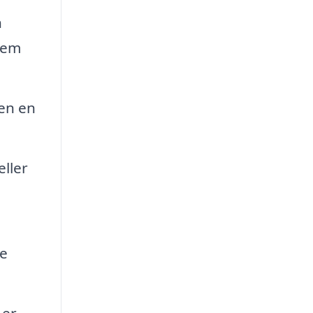
n
nnem
en en
eller
le
 er