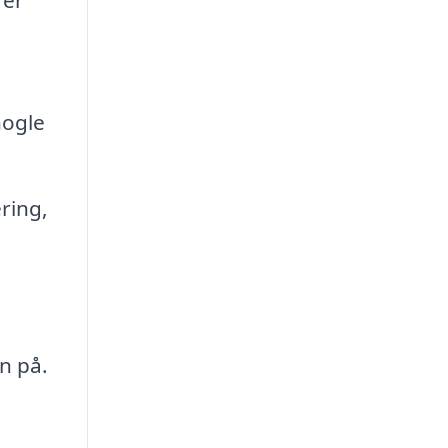
nogle
ring,
n på.