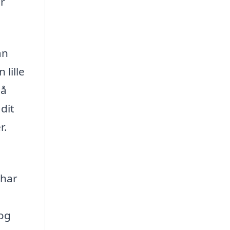
r
an
lille
på
dit
r.
 har
 og