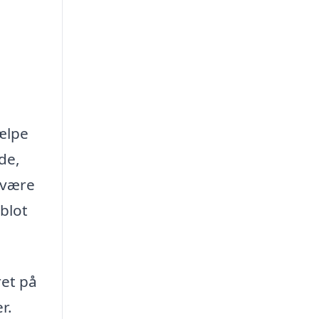
jælpe
de,
 være
 blot
et på
r.