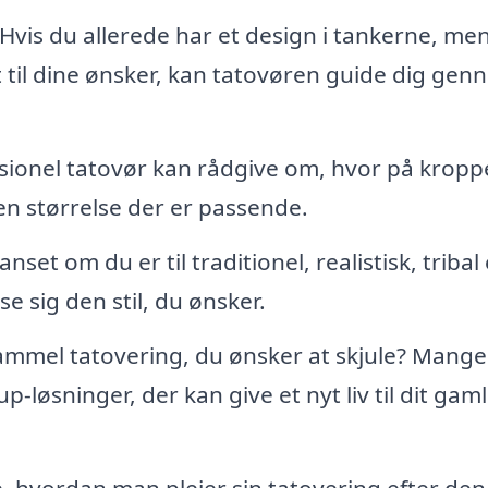
Hvis du allerede har et design i tankerne, me
t til dine ønsker, kan tatovøren guide dig ge
sionel tatovør kan rådgive om, hvor på kropp
ken størrelse der er passende.
nset om du er til traditionel, realistisk, tribal 
e sig den stil, du ønsker.
mmel tatovering, du ønsker at skjule? Mange
up-løsninger, der kan give et nyt liv til dit gam
e, hvordan man plejer sin tatovering efter den