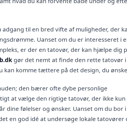
 samt hvad du kan forvente både under og efte
 adgang til en bred vifte af muligheder, der k
ingsdrømme. Uanset om du er interesseret i en 
mpleks, er der en tatovør, der kan hjælpe dig 
qb.dk
gør det nemt at finde den rette tatovør i 
 du kan komme tættere på det design, du ønske
huden; den bærer ofte dybe personlige
igt at vælge den rigtige tatovør, der ikke kun
r dine følelser og ønsker. Uanset om du bor i
det en god idé at undersøge lokale tatovører