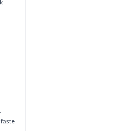
ik
t
 faste