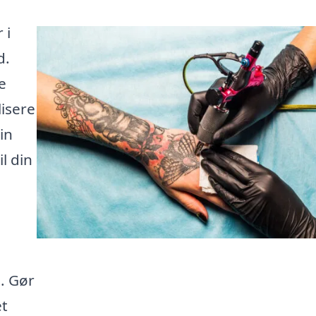
 i
d.
e
lisere
in
l din
. Gør
et