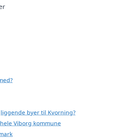
er
 med?
gliggende byer til Kvorning?
er hele Viborg kommune
nmark