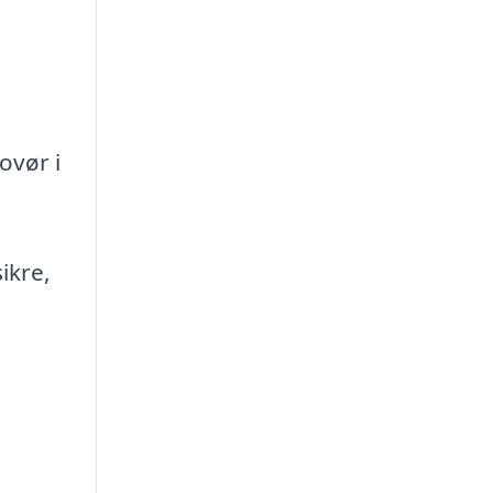
ovør i
ikre,
,