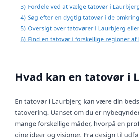
3)
Fordele ved at vælge tatovør i Laurbjer
4)
Søg efter en dygtig tatovør i de omkrin
5)
Oversigt over tatovører i Laurbjerg el
6)
Find en tatovør i forskellige regioner a
Hvad kan en tatovør i
En tatovør i Laurbjerg kan være din beds
tatovering. Uanset om du er nybegynder 
mange forskellige måder, hvorpå en prof
dine ideer og visioner. Fra design til udf