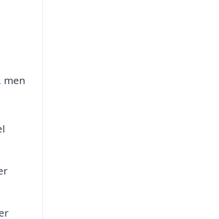
r, men
el
er
er