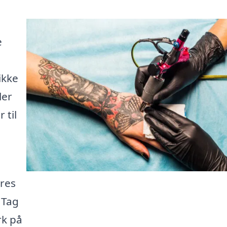
e
ikke
ler
 til
eres
 Tag
rk på