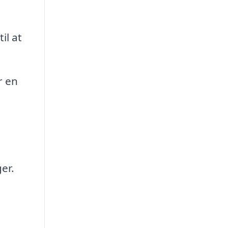
il at
r en
er.