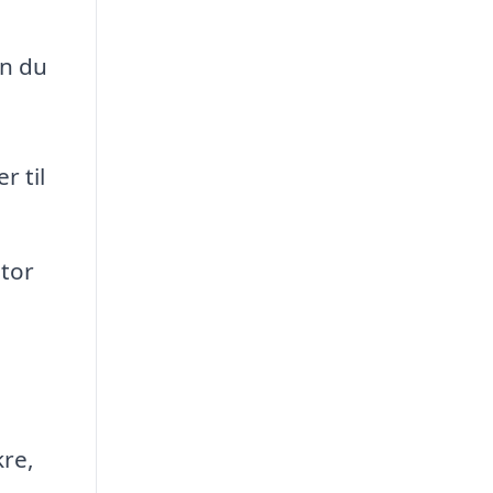
an du
r til
stor
kre,