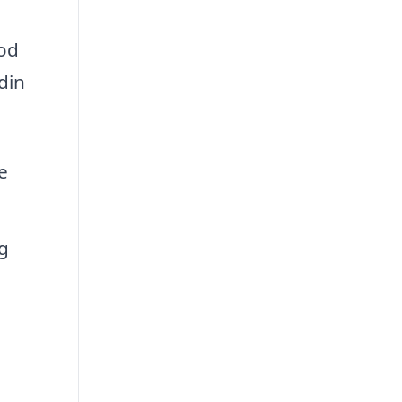
god
din
e
og