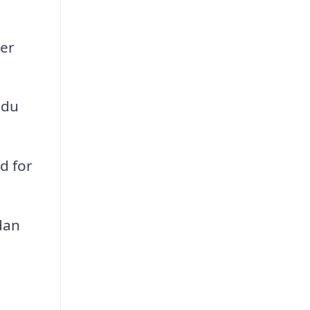
er
 du
d for
dan