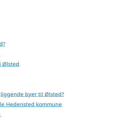
d?
e
i Ølsted
liggende byer til Ølsted?
 hele Hedensted kommune
k