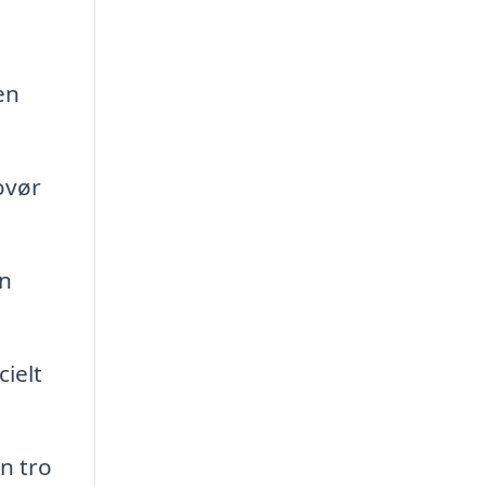
en
ovør
an
ielt
n tro