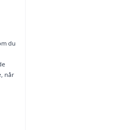
 om du
de
, når