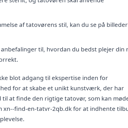
re sterilt, og tatovøren skal anvende
melse af tatovørens stil, kan du se på billeder
 anbefalinger til, hvordan du bedst plejer din
orrekt.
kke blot adgang til ekspertise inden for
hed for at skabe et unikt kunstværk, der har
d til at finde den rigtige tatovør, som kan mød
xn--find-en-tatvr-2qb.dk for at indhente tilb
plevelse.