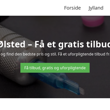
Forside
Jylland
Ølsted – Få et gratis tilb
g find den bedste pris og stil. Få et uforpligtende tilbud f
Få tilbud, gratis og uforpligtende