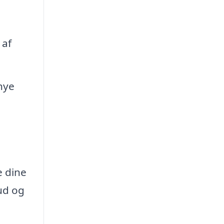
 af
 nye
e dine
ud og