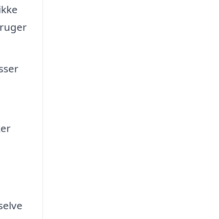
ikke
bruger
sser
ker
selve