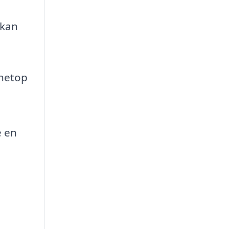
 kan
 netop
e en