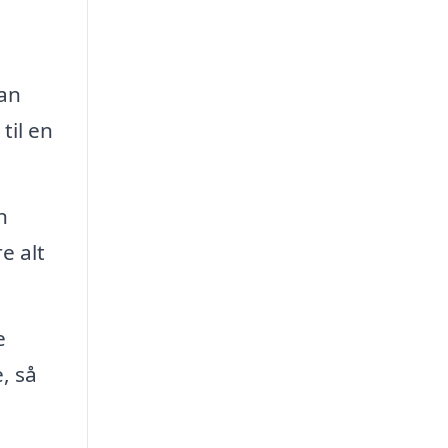
kan
til en
n
e alt
e
, så