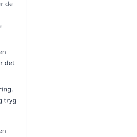
er de
e
en
r det
ring.
g tryg
 en