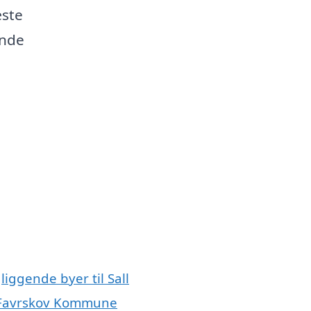
æste
inde
liggende byer til Sall
le Favrskov Kommune