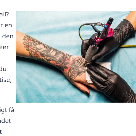
all?
r en
e den
déer
 du
ise,
gt få
ådet
t