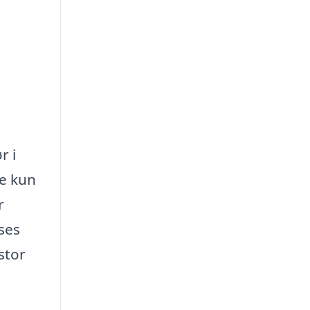
r i
ke kun
r
sses
stor