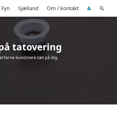
Fyn
Sjælland
Om / kontakt
d på tatovering
a erfarne kunstnere tæt på dig.